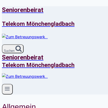
Seniorenbeirat
Zum
Inhalt
springen
Telekom Mönchengladbach
Suchen
Seniorenbeirat
Telekom Mönchengladbach
Allgemein