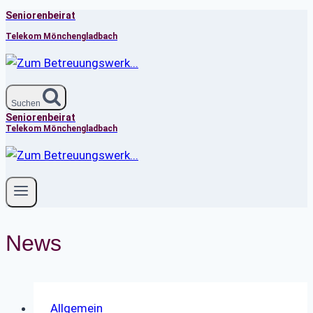
Seniorenbeirat
Zum
Inhalt
Telekom Mönchengladbach
springen
Suchen
Seniorenbeirat
Telekom Mönchengladbach
News
Allgemein